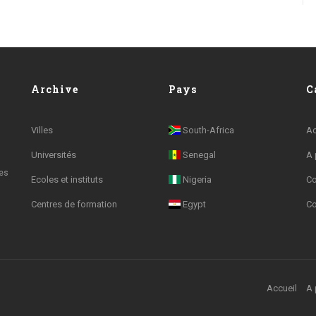
Archive
Pays
C
Villes
South-Africa
Ac
Universités
Senegal
A 
les
Ecoles et instituts
Nigeria
Co
Centres de formation
Egypt
Co
Accueil
A 